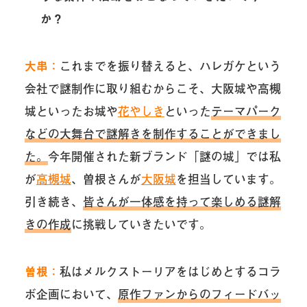
か？
大串：
これまでを振り替えると、ハレガケという
会社で謎制作に取り組むからこそ、大阪城や高槻
城といったお城や
花やしき
といった
テーマパーク
などの大舞台で謎解きを制作することができまし
た。
今年開催された新ブランド「謎の城」では私
が
高槻城
、曽根さんが
大阪城
を担当しています。
引き続き、
皆さんが一体感を持って楽しめる謎解
きの作成
に挑戦していきたいです。
曽根：
私はメルクストーリアをはじめとするコラ
ボ企画において、
原作ファンからのフィードバッ